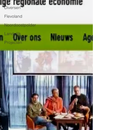
Diversen
Flevoland
Noordoostpolder
Landelijk
Projecten