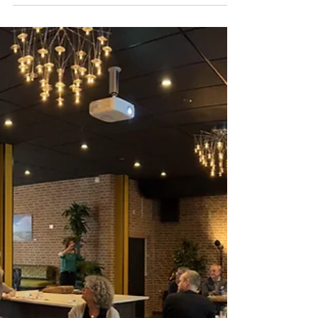
Jaap de Vries
28 feb 2022
3 minuten om te lezen
Koploperproject
Noordoostpolder van start
Koploperproject toekomstbestendig ondernemen
Noordoostpolder van start