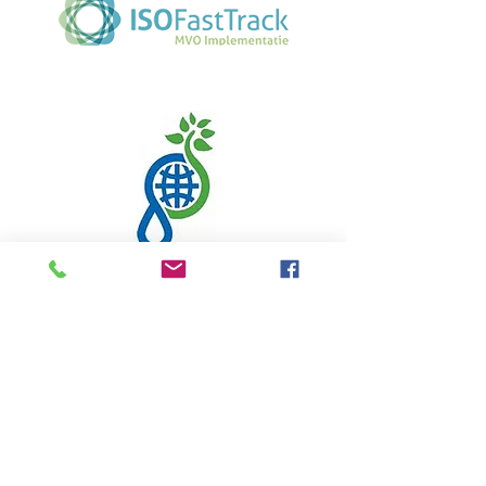
Welkom
Over DZyzzion
Visie en missie
Samenwerking
Opdrachtgevers
MVO
Nieuws