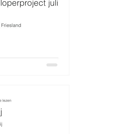
operproject juli
 Friesland
e lezen
j
ij