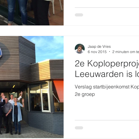
Jaap de Vries
6 nov 2015
2 minuten om te
2e Koploperproj
Leeuwarden is l
Verslag startbijeenkomst Ko
2e groep