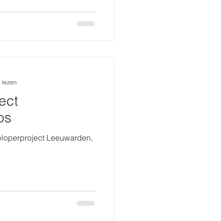
 lezen
ect
os
ploperproject Leeuwarden,