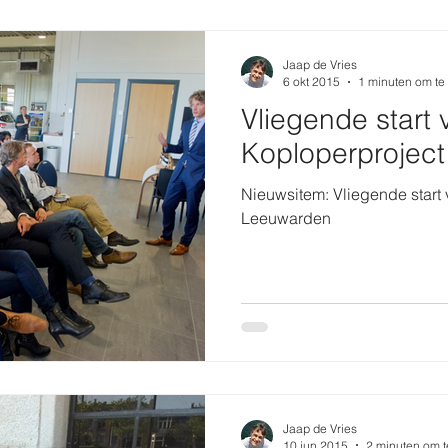
Jaap de Vries
6 okt 2015
1 minuten om te
Vliegende start
Koploperprojec
Nieuwsitem: Vliegende start
Leeuwarden
Jaap de Vries
10 jun 2015
2 minuten om t