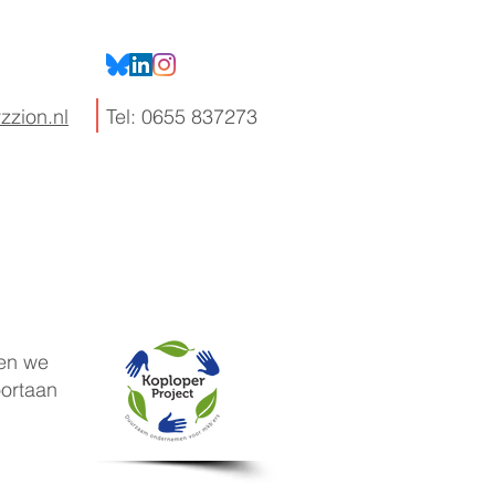
zzion.nl
Tel: 0655 837273
Nieuws
Contact
ben we
oortaan