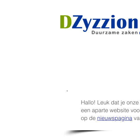
Welkom
Advie
Hallo! Leuk dat je on
een aparte website voo
op de
nieuwspagina
van