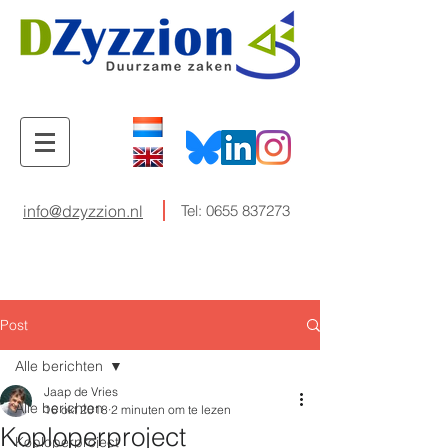
info@dzyzzion.nl
Tel:
0655 837273
Post
Alle berichten
Jaap de Vries
Alle berichten
16 okt 2018
2 minuten om te lezen
Koploperproject
Koploperproject