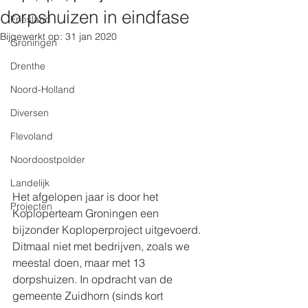
dorpshuizen in eindfase
Friesland
Bijgewerkt op:
31 jan 2020
Groningen
Drenthe
Noord-Holland
Diversen
Flevoland
Noordoostpolder
Landelijk
Het afgelopen jaar is door het 
Projecten
Koploperteam Groningen een 
bijzonder Koploperproject uitgevoerd. 
Ditmaal niet met bedrijven, zoals we 
meestal doen, maar met 13 
dorpshuizen. In opdracht van de 
gemeente Zuidhorn (sinds kort 