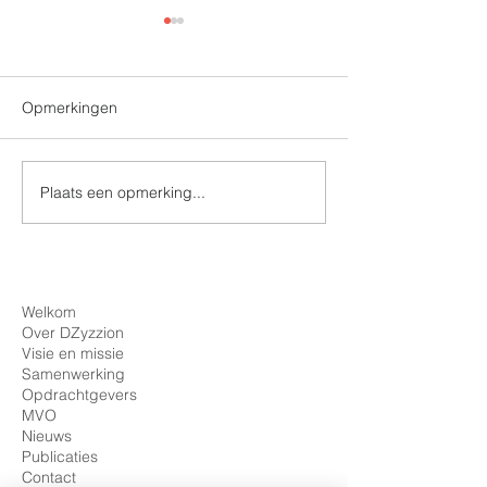
Opmerkingen
Plaats een opmerking...
Tweede nieuwsbrief
Nieuwsbrief
Koploperproject is uit
Koploperproject i
Welkom
Over DZyzzion
Visie en missie
Samenwerking
Opdrachtgevers
MVO
Nieuws
Publicaties
Contact