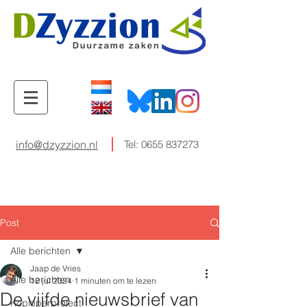
info@dzyzzion.nl
Tel:
0655 837273
Post
Alle berichten
Jaap de Vries
Alle berichten
12 jul 2024
1 minuten om te lezen
De vijfde nieuwsbrief van
Koploperproject