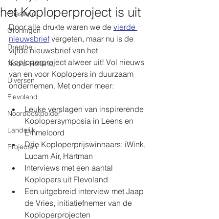
het Koploperproject is uit
Friesland
Door alle drukte waren we de 
vierde 
Groningen
nieuwsbrief
 vergeten, maar nu is de 
Drenthe
vijfde nieuwsbrief van het 
Koploperproject alweer uit! Vol nieuws 
Noord-Holland
van en voor Koplopers in duurzaam 
Diversen
ondernemen. Met onder meer:
Flevoland
Leuke verslagen van inspirerende 
Noordoostpolder
Koplopersymposia in Leens en 
Landelijk
Emmeloord
Drie Koploperprijswinnaars: iWink, 
Projecten
Lucam Air, Hartman
Interviews met een aantal 
Koplopers uit Flevoland
Een uitgebreid interview met Jaap 
de Vries, initiatiefnemer van de 
Koploperprojecten