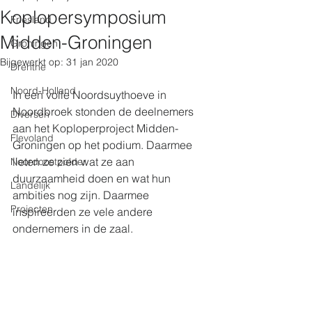
Koplopersymposium
Friesland
Midden-Groningen
Groningen
Bijgewerkt op:
31 jan 2020
Drenthe
Noord-Holland
In een volle Noordsuythoeve in 
Noordbroek stonden de deelnemers 
Diversen
aan het Koploperproject Midden-
Flevoland
Groningen op het podium. Daarmee 
lieten ze zien wat ze aan 
Noordoostpolder
duurzaamheid doen en wat hun 
Landelijk
ambities nog zijn. Daarmee 
Projecten
inspireerden ze vele andere 
ondernemers in de zaal.