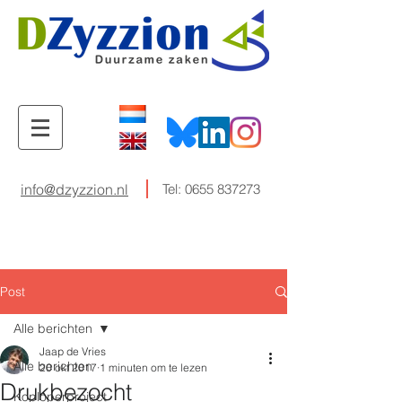
info@dzyzzion.nl
Tel:
0655 837273
Post
Alle berichten
Jaap de Vries
Alle berichten
20 okt 2017
1 minuten om te lezen
Drukbezocht
Koploperproject