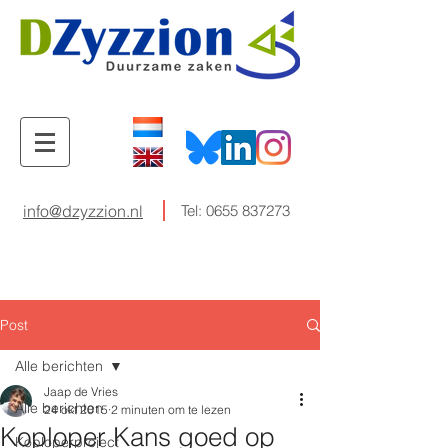
info@dzyzzion.nl
Tel:
0655 837273
Post
Alle berichten
Jaap de Vries
Alle berichten
24 okt 2015
2 minuten om te lezen
Koploper Kans goed op
Koploperproject