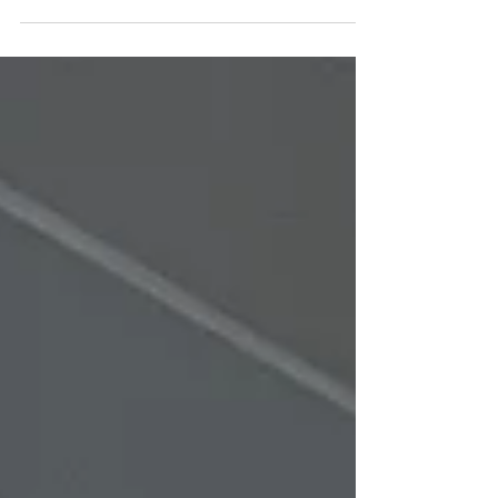
worden Koploper
SRA accountantskantoren worden Koploper