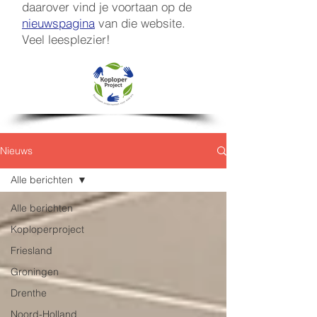
daarover vind je voortaan op de
nieuwspagina
van die website.
Veel leesplezier!
Nieuws
Alle berichten
Alle berichten
Koploperproject
Friesland
Groningen
Drenthe
Noord-Holland