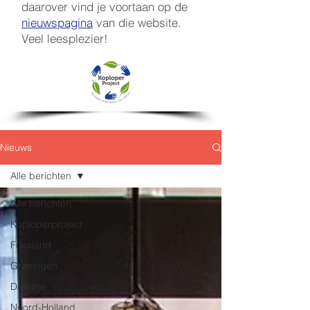
daarover vind je voortaan op de
nieuwspagina
van die website.
Veel leesplezier!
Nieuws
Alle berichten
Alle berichten
Koploperproject
Friesland
Groningen
Drenthe
Noord-Holland