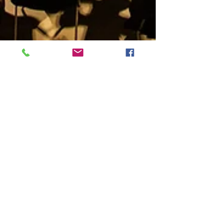
Jaap de Vries
1 feb 2019
1 minuten om te lezen
Geslaagd Koplopersymposium
'van bodem tot bord'
Verslag van het Koplopersymposium duurzame
voedselketens in Bad Nieuweschans