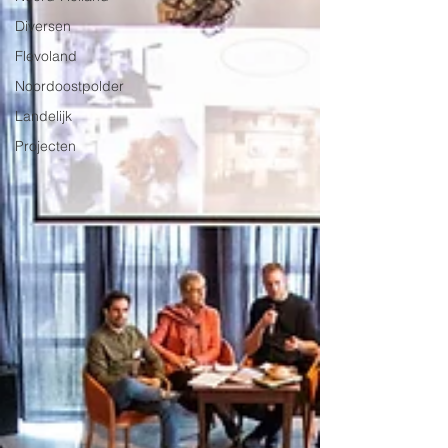
Diversen
Flevoland
Noordoostpolder
Landelijk
Projecten