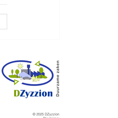
ijfde nieuwsbrief van het
perproject is uit
© 2025 DZyzzion