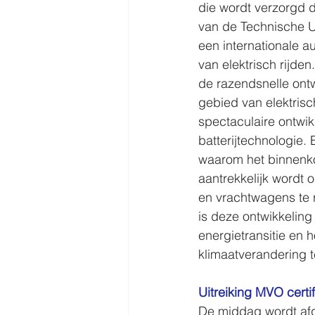
die wordt verzorgd 
van de Technische Un
een internationale au
van elektrisch rijde
de razendsnelle ontw
gebied van elektrisc
spectaculaire ontwik
batterijtechnologie.
waarom het binnenko
aantrekkelijk wordt o
en vrachtwagens te r
is deze ontwikkeling
energietransitie en 
klimaatverandering 
Uitreiking MVO certi
De middag wordt afg