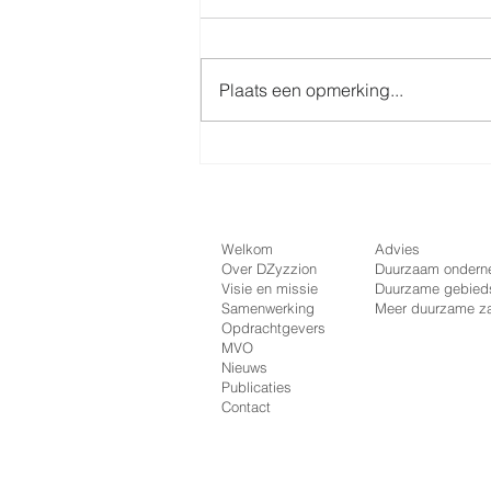
Plaats een opmerking...
60e Koploperproject van start
in Friesland!
Welkom
Advies
Over DZyzzion
Duurzaam onder
Visie en missie
Duurzame gebieds
Samenwerking
Meer duurzame z
Opdrachtgevers
MVO
Nieuws
Publicaties
Contact