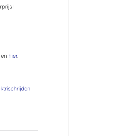
prijs!
 en 
hier
.
ktrischrijden