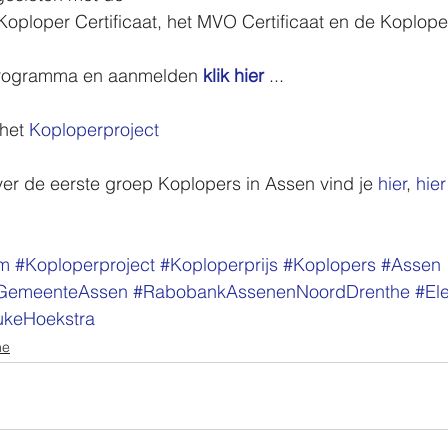
 Koploper Certificaat, het MVO Certificaat en de Koploper
 programma en aanmelden 
klik hier
 ...
het 
Koploperproject
er de eerste groep Koplopers in Assen vind je 
hier
, 
hier
um
#Koploperproject
#Koploperprijs
#Koplopers
#Assen
GemeenteAssen
#RabobankAssenenNoordDrenthe
#Ele
ukeHoekstra
he