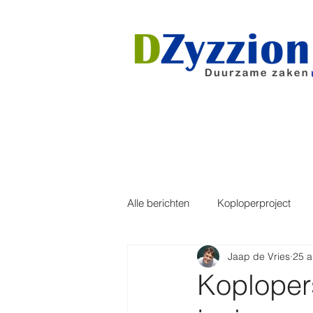
Welkom
Advie
Alle berichten
Koploperproject
Jaap de Vries
25 a
Noordoostpolder
Landelijk
Koploper