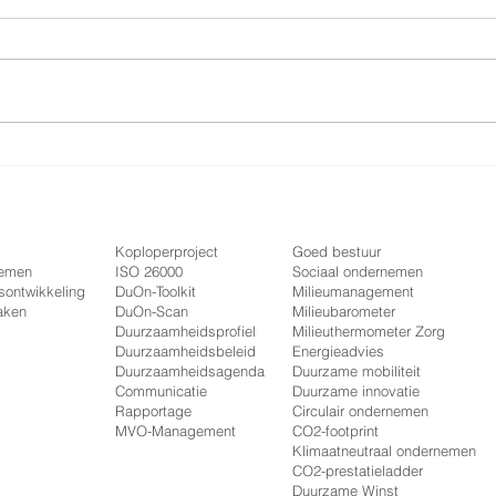
Accountants aan de slag met
De v
het Koploperproject
Koplo
Koploperproject
Goed bestuur
nemen
ISO 26000
Sociaal ondernemen
ontwikkeling
DuOn-Toolkit
Milieumanagement
aken
DuOn-Scan
Milieubarometer
Duurzaamheidsprofiel
Milieuthermometer Zorg
Duurzaamheidsbeleid
Energieadvies
Duurzaamheidsagenda
Duurzame mobiliteit
Communicatie
Duurzame innovatie
Rapportage
Circulair ondernemen
MVO-Management
CO2-footprint
Klimaatneutraal ondernemen
CO2-prestatieladder
Duurzame Winst