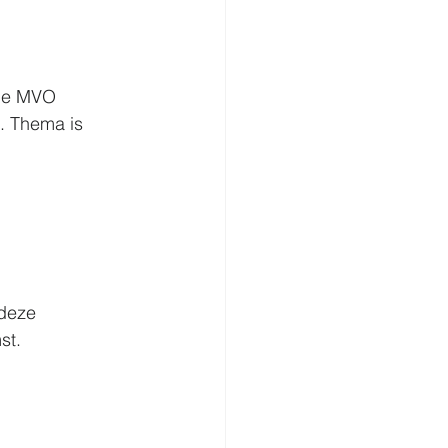
 de MVO 
e. Thema is 
deze 
st.