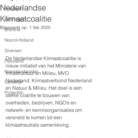
Nederlandse
Friesland
Klimaatcoalitie
Groningen
Bijgewerkt op:
1 feb 2020
Drenthe
Noord-Holland
Diversen
De Nederlandse Klimaatcoalitie is 
Flevoland
nieuw initiatief van het Ministerie van 
Noordoostpolder
Infrastructuur en Milieu, MVO 
Nederland, Klimaatverbond Nederland 
Landelijk
en Natuur & Milieu. Het doel is een 
Projecten
sterke coalitie te bouwen van 
overheden, bedrijven, NGO’s en 
netwerk- en kennisorganisaties om 
versneld te komen tot een 
klimaatneutrale samenleving. 