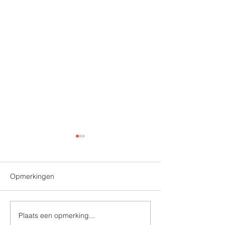
Opmerkingen
Plaats een opmerking...
Jarenlange samenwerking
Milieubarometer