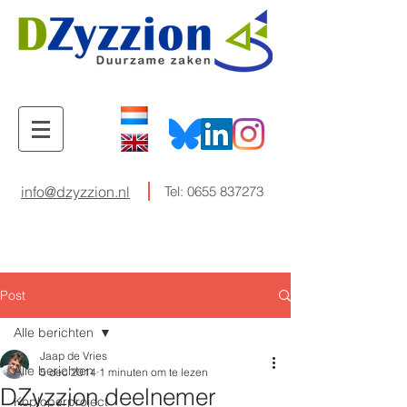
info@dzyzzion.nl
Tel:
0655 837273
Post
Alle berichten
Jaap de Vries
Alle berichten
5 dec 2014
1 minuten om te lezen
DZyzzion deelnemer
Koploperproject