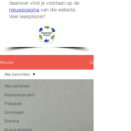
daarover vind je voortaan op de
nieuwspagina
van die website.
Veel leesplezier!
Nieuws
Alle berichten
Alle berichten
Koploperproject
Friesland
Groningen
Drenthe
Noord-Holland