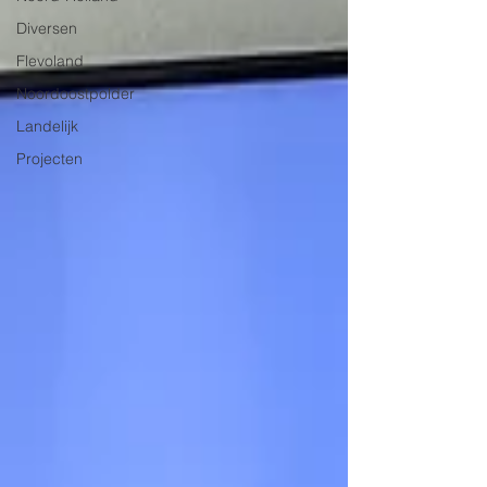
Diversen
Flevoland
Noordoostpolder
Landelijk
Projecten