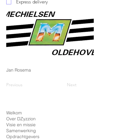
Express delivery
Jan Rosema
Previous
Next
Welkom
Over DZyzzion
Visie en missie
Samenwerking
Opdrachtgevers