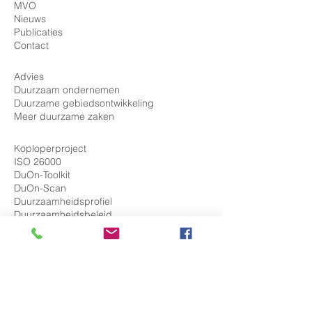
MVO
Nieuws
Publicaties
Contact
Advies
Duurzaam ondernemen
Duurzame gebiedsontwikkeling
Meer duurzame zaken
Koploperproject
ISO 26000
DuOn-Toolkit
DuOn-Scan
Duurzaamheidsprofiel
Duurzaamheidsbeleid
Duurzaamheidsagenda
Communicatie
Rapportage
MVO-Management
Goed bestuur