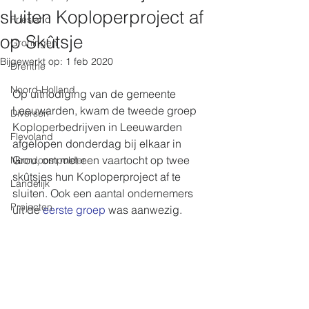
sluiten Koploperproject af
Friesland
op Skûtsje
Groningen
Bijgewerkt op:
1 feb 2020
Drenthe
Noord-Holland
Op uitnodiging van de gemeente 
Leeuwarden, kwam de tweede groep 
Diversen
Koploperbedrijven in Leeuwarden 
Flevoland
afgelopen donderdag bij elkaar in 
Grou, om met een vaartocht op twee 
Noordoostpolder
skûtsjes hun Koploperproject af te 
Landelijk
sluiten. Ook een aantal ondernemers 
Projecten
uit de 
eerste groep
 was aanwezig.  