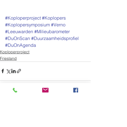
#Koploperproject
#Koplopers
#Koplopersymposium
#Verno
#Leeuwarden
#Milieubarometer
#DuOnScan
#Duurzaamheidsprofiel
#DuOnAgenda
Koploperproject
Friesland
Alles weergeven
Recente blogposts