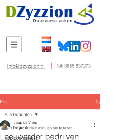
info@dzyzzion.nl
Tel:
0655 837273
Post
Alle berichten
Jaap de Vries
Alle berichten
17 jun 2016
2 minuten om te lezen
Leeuwarder bedrijven
Koploperproject