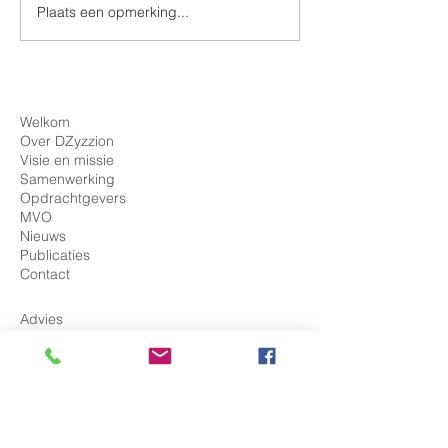
Plaats een opmerking...
GGZ Friesland behaalt
Milieubarometer
certificaat
2024 klaar
Milieuthermometer Zorg
🎉
Welkom
Over DZyzzion
Visie en missie
Samenwerking
Opdrachtgevers
MVO
Nieuws
Publicaties
Contact
Advies
Duurzaam ondernemen
Duurzame gebiedsontwikkeling
Meer duurzame zaken
Koploperproject
ISO 26000