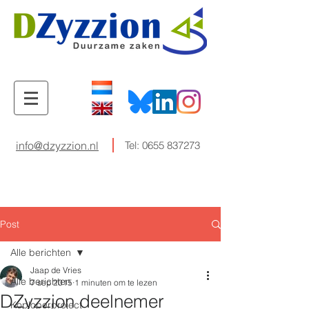
info@dzyzzion.nl
Tel:
0655 837273
Post
Alle berichten
Jaap de Vries
Alle berichten
7 sep 2015
1 minuten om te lezen
DZyzzion deelnemer
Koploperproject