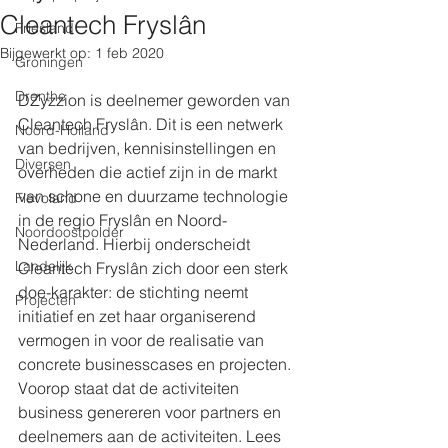
Cleantech Fryslân
Friesland
Bijgewerkt op:
1 feb 2020
Groningen
Drenthe
DZyzzion is deelnemer geworden van 
Cleantech Fryslân. Dit is een netwerk 
Noord-Holland
van bedrijven, kennisinstellingen en 
Diversen
overheden die actief zijn in de markt 
van schone en duurzame technologie 
Flevoland
in de regio Fryslân en Noord-
Noordoostpolder
Nederland. Hierbij onderscheidt 
Landelijk
Cleantech Fryslân zich door een sterk 
doe-karakter: de stichting neemt 
Projecten
initiatief en zet haar organiserend 
vermogen in voor de realisatie van 
concrete businesscases en projecten. 
Voorop staat dat de activiteiten 
business genereren voor partners en 
deelnemers aan de activiteiten. Lees 